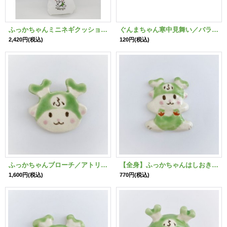
ふっかちゃんミニネギクッション／ミニ抱き枕
ぐんまちゃん寒中見舞い／バラ売り
2,420円
(税込)
120円
(税込)
ふっかちゃんブローチ／アトリエあわい
【全身】ふっかちゃんはしおき／アトリエあわい
1,600円
(税込)
770円
(税込)