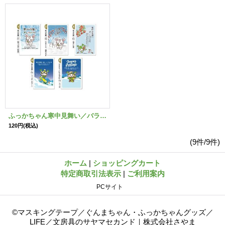
ふっかちゃん寒中見舞い／バラ売り
120円
(税込)
(9件/9件)
ホーム
|
ショッピングカート
特定商取引法表示
|
ご利用案内
PCサイト
©マスキングテープ／ぐんまちゃん・ふっかちゃんグッズ／
LIFE／文房具のサヤマセカンド｜株式会社さやま