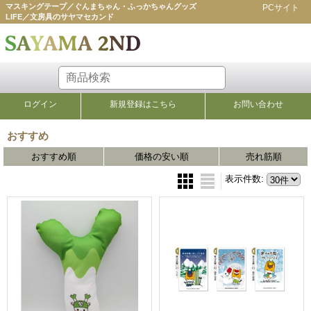
マスキングテープ／ぐんまちゃん・ふっかちゃんグッズ
PCサイト
LIFE／文房具のサヤマセカンド
ログイン
新規登録はこちら
お問い合わせ
おすすめ
一覧
おすすめ順
価格の安い順
売れ筋順
表示件数
: