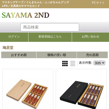
マスキングテープ／ぐんまちゃん・ふっかちゃんグッズ
PCサイト
LIFE／文房具のサヤマセカンド
ログイン
新規登録はこちら
お問い合わせ
鳩居堂
一覧
おすすめ順
価格の安い順
売れ筋順
表示件数
: