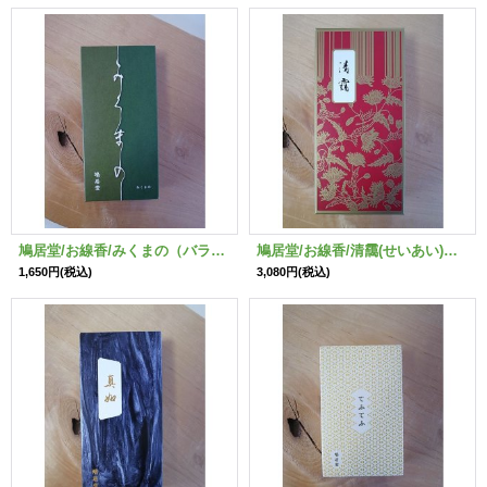
鳩居堂/お線香/みくまの（バラ詰め）
鳩居堂/お線香/清靄(せいあい)バラ詰め
1,650円
(税込)
3,080円
(税込)