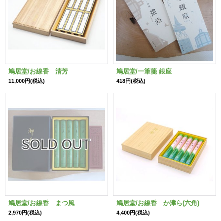
鳩居堂/お線香 清芳
鳩居堂/一筆箋 銀座
11,000円
(税込)
418円
(税込)
鳩居堂/お線香 まつ風
鳩居堂/お線香 か津ら(六角)
2,970円
(税込)
4,400円
(税込)