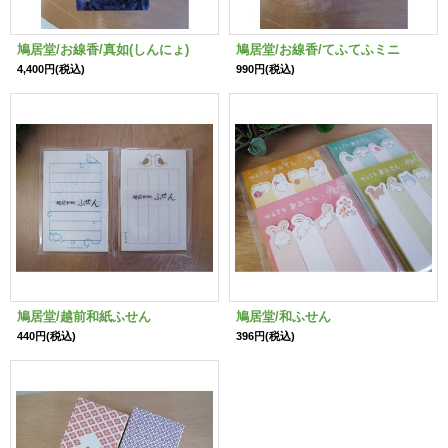
鳩居堂/お線香/真如(しんにょ)
鳩居堂/お線香/てふてふミニ
4,400円
(税込)
990円
(税込)
鳩居堂/越前和紙ふせん
鳩居堂/和ふせん
440円
(税込)
396円
(税込)