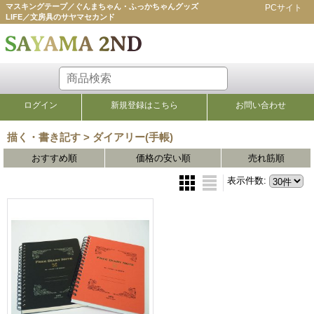
マスキングテープ／ぐんまちゃん・ふっかちゃんグッズ
PCサイト
LIFE／文房具のサヤマセカンド
ログイン
新規登録はこちら
お問い合わせ
描く・書き記す > ダイアリー(手帳)
一覧
おすすめ順
価格の安い順
売れ筋順
表示件数
: