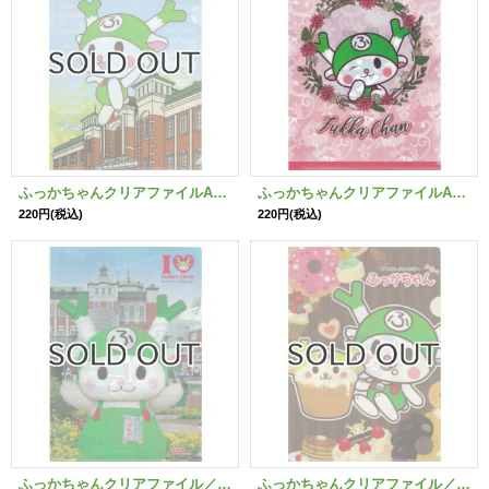
ふっかちゃんクリアファイルA4／深谷駅でジャンプ
ふっかちゃんクリアファイルA4／フラワーリース／ピンク
220円
(税込)
220円
(税込)
ふっかちゃんクリアファイル／【実写】深谷駅
ふっかちゃんクリアファイル／スイーツ