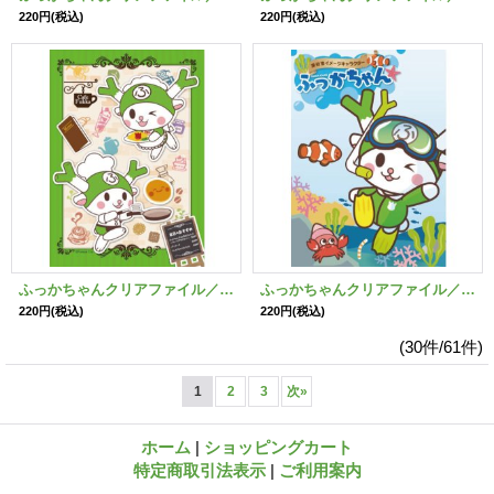
220円
(税込)
220円
(税込)
ふっかちゃんクリアファイル／Cafe Fukka
ふっかちゃんクリアファイル／海のともだち
220円
(税込)
220円
(税込)
(30件/61件)
1
2
3
次
»
ホーム
|
ショッピングカート
特定商取引法表示
|
ご利用案内