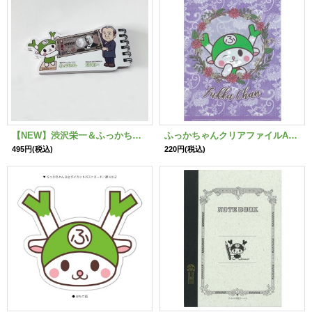
【NEW】渋沢栄一＆ふっかちゃん型抜きリングメモ／壱万葱札
ふっかちゃんクリアファイルA4／フラワーリース／パープル
495円
(税込)
220円
(税込)