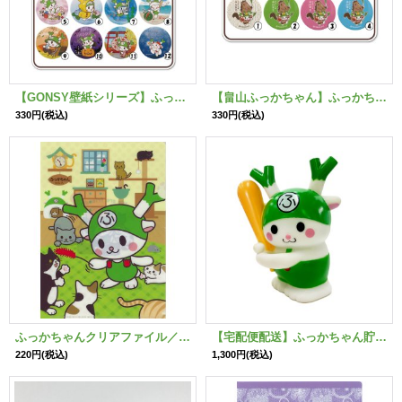
【GONSY壁紙シリーズ】ふっかちゃん缶バッジ／風物詩56mm
【畠山ふっかちゃん】ふっかちゃん缶バッジ illustrated by GONSY／56mm
330円
(税込)
330円
(税込)
ふっかちゃんクリアファイル／ねこ
【宅配便配送】ふっかちゃん貯金箱
220円
(税込)
1,300円
(税込)