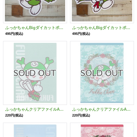
ふっかちゃんBigダイカットポストカード／ねぎ
ふっかちゃんBigダイカットポストカード／花束
495円
(税込)
495円
(税込)
ふっかちゃんクリアファイルA4／ネギジェット／フロント
ふっかちゃんクリアファイルA4／フラワーリース／水色
220円
(税込)
220円
(税込)