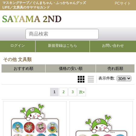
マスキングテープ／ぐんまちゃん・ふっかちゃんグッズ
PCサイト
LIFE／文房具のサヤマセカンド
ログイン
新規登録はこちら
お問い合わせ
その他 文具類
一覧
おすすめ順
価格の安い順
売れ筋順
表示件数
:
1
2
3
次
»