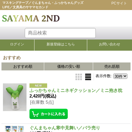
マスキングテープ／ぐんまちゃん・ふっかちゃんグッズ
PCサイト
LIFE／文房具のサヤマセカンド
ログイン
新規登録はこちら
お問い合わせ
おすすめ
一覧
おすすめ順
価格の安い順
売れ筋順
表示件数
:
ふっかちゃんミニネギクッション／ミニ抱き枕
2,420円
(税込)
[在庫数 5点]
ぐんまちゃん寒中見舞い／バラ売り