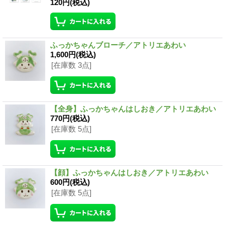
120円
(税込)
ふっかちゃんブローチ／アトリエあわい
1,600円
(税込)
[在庫数 3点]
【全身】ふっかちゃんはしおき／アトリエあわい
770円
(税込)
[在庫数 5点]
【顔】ふっかちゃんはしおき／アトリエあわい
600円
(税込)
[在庫数 5点]