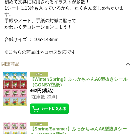
初めて文具に採用されるイラストが多数！
1シートに13片も入っているから、たくさん楽しめちゃいま
す。
手帳やノート、手紙の封緘に貼って
かわいくデコレーションしよう！
台紙サイズ ： 105×148mm
※こちらの商品はネコポス対応です
関連商品
【Winter/Spring】ふっかちゃんA6型抜きシール
（GONSY壁紙）
462円
(税込)
[在庫数 20点]
【Spring/Summer】ふっかちゃんA6型抜きシー