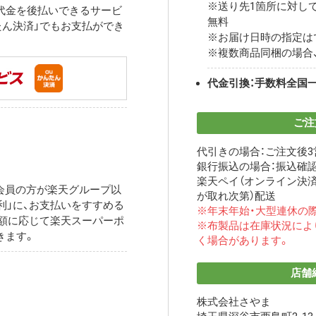
※送り先1箇所に対して
代金を後払いできるサービ
無料
んたん決済」でもお支払ができ
※お届け日時の指定は
※複数商品同梱の場合
代金引換：手数料全国一
ご注
代引きの場合：ご注文後
銀行振込の場合：振込確
楽天ペイ（オンライン決済
天会員の方が楽天グループ以
が取れ次第）配送
便利」に、お支払いをすすめる
※年末年始・大型連休の
額に応じて楽天スーパーポ
※布製品は在庫状況によ
きます。
く場合があります。
店舗
株式会社さやま