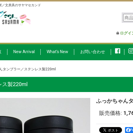
FE／文房具のサヤマセカンド
ログイ
覧
New Arrival
What's New
お問い合わせ
んタンブラー／ステンレス製220ml
製220ml
ふっかちゃんタ
販売価格
:
1,
F