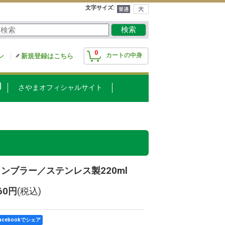
文字サイズ
:
0
カートの中身
ン
新規登録はこちら
さやまオフィシャルサイト
ンブラー／ステンレス製220ml
760円
(税込)
acebookでシェア