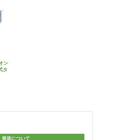
オン
式タ
発送について