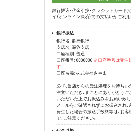
銀行振込・代金引換・クレジットカード支
イ（オンライン決済）での支払いがご利
銀行振込
銀行名: 群馬銀行
支店名: 深谷支店
口座種別: 普通
口座番号: 0000000
※口座番号は受注
す
口座名義: 株式会社さやま
必ず、当店からの受注処理をお待ちいた
注文いただき、まことにありがとうご
いただいた上でお振込みをお願い致し
メールをご確認されずにお振込され、
発生した場合の振込手数料等は、お客
で、ご注意ください。
代金引換