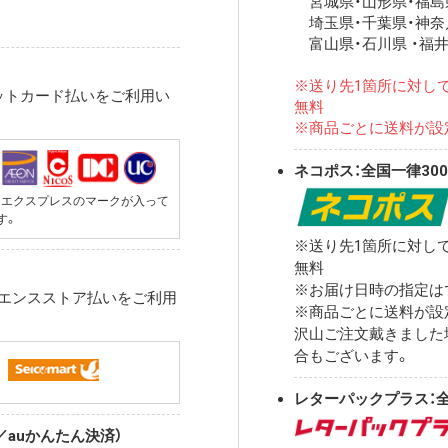
宮城県・山形県・福島県
埼玉県・千葉県・神奈
富山県・石川県 ・福井
※送り先1箇所に対して
ットカード払いをご利用い
無料
※商品ごとに送料が設
ネコポス：全国一律30
メリカンエクスプレスのマークが入って
す。
※送り先1箇所に対して
無料
※お届け日時の指定は
ニエンスストア払いをご利用
※商品ごとに送料が設
沢山ご注文戴きました
合もございます。
レターパックプラス：全
auかんたん決済）