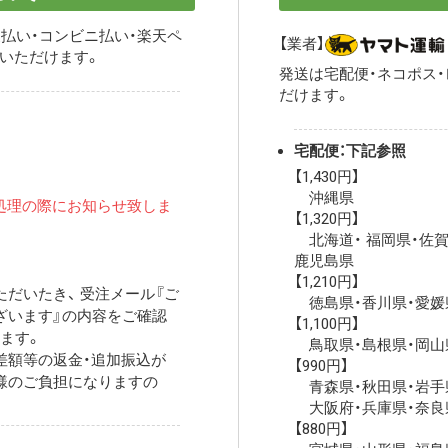
払い・コンビニ払い・楽天ペ
【業者】
用いただけます。
発送は宅配便・ネコポス
だけます。
宅配便：下記参照
【1,430円】
沖縄県
処理の際にお知らせ致しま
【1,320円】
北海道・ 福岡県・佐賀
鹿児島県
【1,210円】
だいたき、 受注メール『ご
徳島県・香川県・愛媛
ざいます』の内容をご確認
【1,100円】
ます。
鳥取県・島根県・岡山
差額等の返金・追加振込が
【990円】
様のご負担になりますの
青森県・秋田県・岩手
大阪府・兵庫県・奈良
【880円】