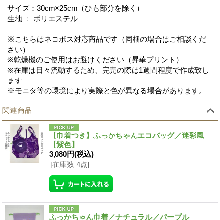
サイズ：30cm×25cm（ひも部分を除く）
生地 ： ポリエステル
※こちらはネコポス対応商品です（同梱の場合はご相談くだ
さい）
※乾燥機のご使用はお避けください（昇華プリント）
※在庫は日々流動するため、完売の際は1週間程度で作成致し
ます
※モニタ等の環境により実際と色が異なる場合があります。
関連商品
【巾着つき】ふっかちゃんエコバッグ／迷彩風
【紫色】
3,080円
(税込)
[在庫数 4点]
ふっかちゃん巾着／ナチュラル／パープル