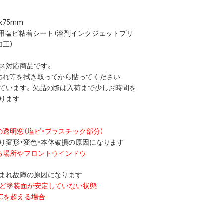
x75mm
期用塩ビ粘着シート（溶剤インクジェットプリ
加工）
ス対応商品です。
汚れ等を拭き取ってから貼ってください
ています。欠品の際は入荷まで少しお時間を
ります
の透明窓（塩ビ・プラスチック部分）
変形・変色・本体破損の原因になります
る場所やフロントウインドウ
まれ故障の原因になります
など塗装面が安定していない状態
0℃を超える場合