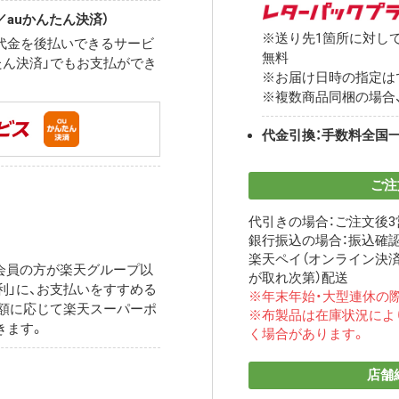
auかんたん決済）
※送り先1箇所に対して
代金を後払いできるサービ
無料
んたん決済」でもお支払ができ
※お届け日時の指定は
※複数商品同梱の場合
代金引換：手数料全国一
ご注
代引きの場合：ご注文後
銀行振込の場合：振込確
楽天ペイ（オンライン決済
天会員の方が楽天グループ以
が取れ次第）配送
便利」に、お支払いをすすめる
※年末年始・大型連休の
額に応じて楽天スーパーポ
※布製品は在庫状況によ
きます。
く場合があります。
店舗