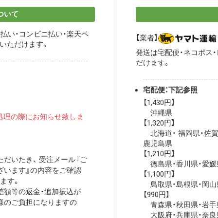
ついて
払い・コンビニ払い・楽天ペ
【業者】
用いただけます。
発送は宅配便・ネコポス
だけます。
宅配便：下記参照
【1,430円】
沖縄県
処理の際にお知らせ致しま
【1,320円】
北海道・ 福岡県・佐賀
鹿児島県
【1,210円】
だいたき、 受注メール『ご
徳島県・香川県・愛媛
ざいます』の内容をご確認
【1,100円】
ます。
鳥取県・島根県・岡山
差額等の返金・追加振込が
【990円】
様のご負担になりますの
青森県・秋田県・岩手
大阪府・兵庫県・奈良