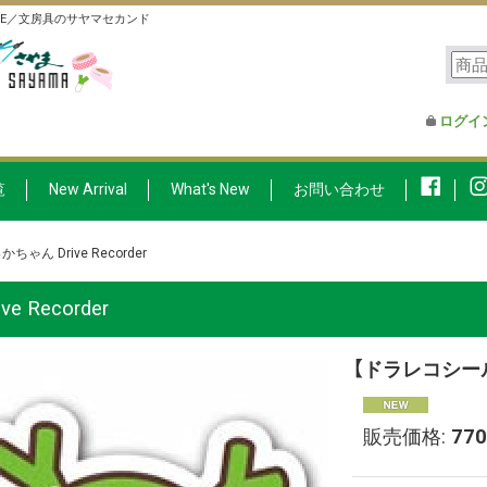
FE／文房具のサヤマセカンド
ログイ
覧
New Arrival
What's New
お問い合わせ
ゃん Drive Recorder
Recorder
【ドラレコシール】
販売価格
:
77