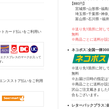
【880円】
宮城県・山形県・福島県
埼玉県・千葉県・神奈
富山県・石川県 ・福井
※送り先1箇所に対して
ットカード払いをご利用い
無料
※商品ごとに送料が設
ネコポス：全国一律30
メリカンエクスプレスのマークが入って
す。
※送り先1箇所に対して
無料
※お届け日時の指定は
ニエンスストア払いをご利用
※商品ごとに送料が設
沢山ご注文戴きました
合もございます。
レターパックプラス：全