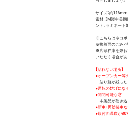
ろざしましょう。
サイズ：約116mm
素材：3M製中長
ント、ラミネート
※こちらはネコポ
※接着面のごみ・
※店頭在庫を兼ね
いただく場合があ
【貼れない場所】
●オープンカー等
貼り跡が残ったり
●運転の妨げにな
●開閉可能な窓
本製品が巻き込
●新車・再塗装車
●取付面温度が8